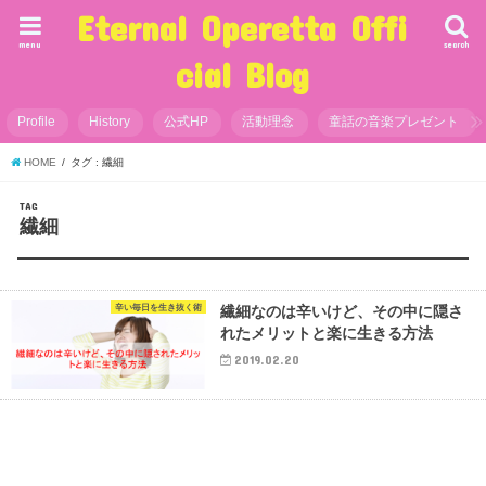
Eternal Operetta Offi
menu
search
cial Blog
Profile
History
公式HP
活動理念
童話の音楽プレゼント
HOME
タグ : 繊細
TAG
繊細
辛い毎日を生き抜く術
繊細なのは辛いけど、その中に隠さ
れたメリットと楽に生きる方法
2019.02.20