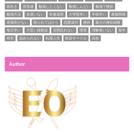
前向き
劣等感
勉強したくない
勉強しんどい
勉強で挫折
勉強方法
友達いない
吹奏楽部
大学院辛い
学校辛い
家族関係
居場所がない
怒られてばかり
恋愛成功
挫折
最大の挫折経験
毎日辛い
片思い経験談
玄関出れない
理系
理解者いない
留年
研究
認められない
転落人生
軽音サークル
高校
Author