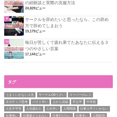
の経験談と実際の克服方法
24,829ビュー
サークルを辞めたいと思ったなら、この辞め
方で辞めてしまおう
19,179ビュー
毎日が苦しくて疲れ果てたあなたに伝える３
つのやさしい言葉
17,144ビュー
タグ
うまくいかない人生
サークルOBうざい
スーパーのレジ
ネガティブ思考
バイト辛い
上から目線
不公平
中学校
人生不平等
人生疲れた
人生辛い
人間関係
仕事上手くいかない
仕事怖い
仕事耐えられない
仕事行けない
仕事辛い
公開処刑