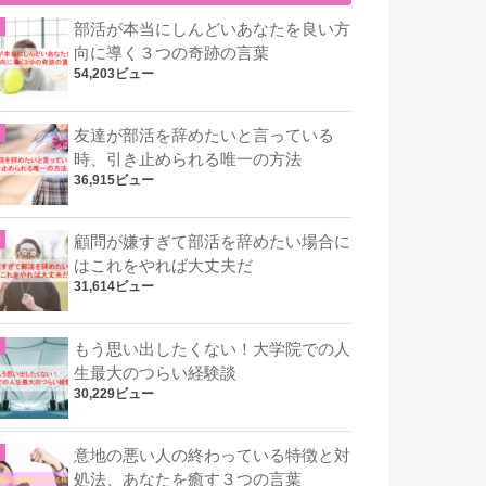
部活が本当にしんどいあなたを良い方
向に導く３つの奇跡の言葉
54,203ビュー
友達が部活を辞めたいと言っている
時、引き止められる唯一の方法
36,915ビュー
顧問が嫌すぎて部活を辞めたい場合に
はこれをやれば大丈夫だ
31,614ビュー
もう思い出したくない！大学院での人
生最大のつらい経験談
30,229ビュー
意地の悪い人の終わっている特徴と対
処法、あなたを癒す３つの言葉