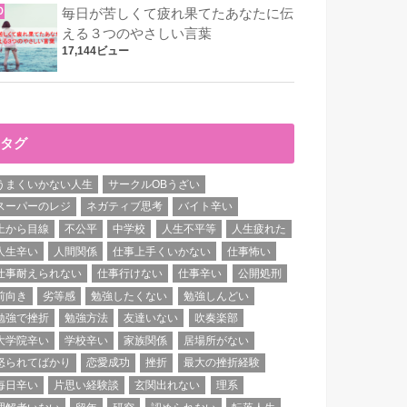
毎日が苦しくて疲れ果てたあなたに伝
える３つのやさしい言葉
17,144ビュー
タグ
うまくいかない人生
サークルOBうざい
スーパーのレジ
ネガティブ思考
バイト辛い
上から目線
不公平
中学校
人生不平等
人生疲れた
人生辛い
人間関係
仕事上手くいかない
仕事怖い
仕事耐えられない
仕事行けない
仕事辛い
公開処刑
前向き
劣等感
勉強したくない
勉強しんどい
勉強で挫折
勉強方法
友達いない
吹奏楽部
大学院辛い
学校辛い
家族関係
居場所がない
怒られてばかり
恋愛成功
挫折
最大の挫折経験
毎日辛い
片思い経験談
玄関出れない
理系