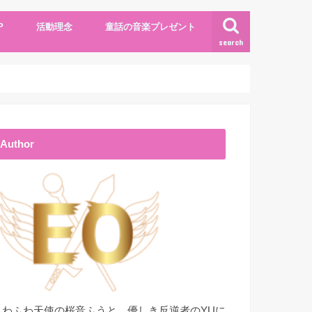
P
活動理念
童話の音楽プレゼント
search
Author
ふわふわ天使の桜音ふうと、優しき反逆者のYUに