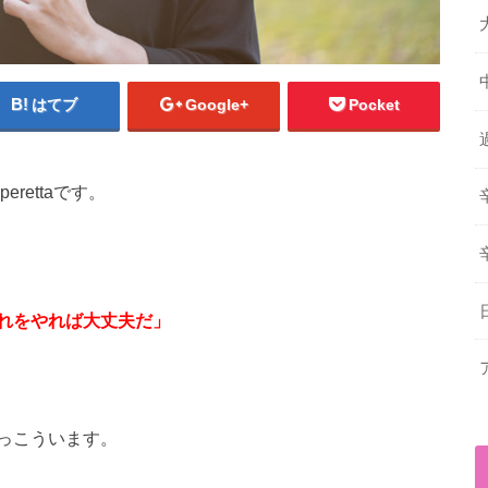
はてブ
Google+
Pocket
erettaです。
れをやれば大丈夫だ」
っこういます。