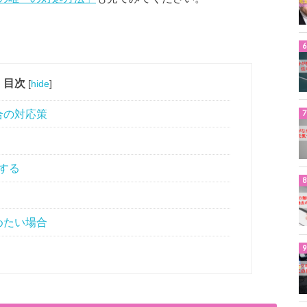
目次
[
hide
]
合の対応策
する
めたい場合