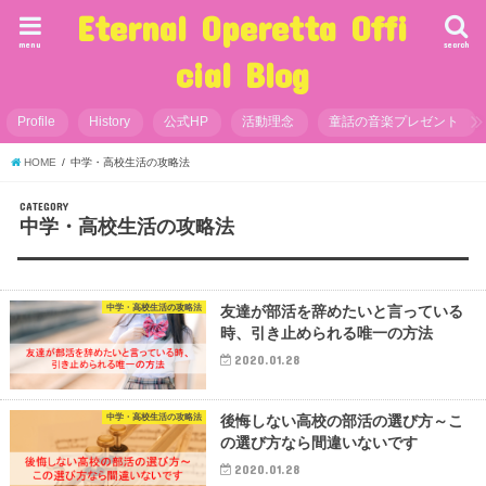
Eternal Operetta Offi
menu
search
cial Blog
Profile
History
公式HP
活動理念
童話の音楽プレゼント
HOME
中学・高校生活の攻略法
CATEGORY
中学・高校生活の攻略法
中学・高校生活の攻略法
友達が部活を辞めたいと言っている
時、引き止められる唯一の方法
2020.01.28
中学・高校生活の攻略法
後悔しない高校の部活の選び方～こ
の選び方なら間違いないです
2020.01.28