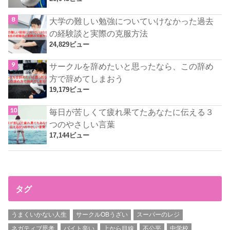
大学の難しい勉強についていけなかった過去
の経験談と実際の克服方法
24,829ビュー
サークルを辞めたいと思ったなら、この辞め
方で辞めてしまおう
19,179ビュー
毎日が苦しくて疲れ果てたあなたに伝える３
つのやさしい言葉
17,144ビュー
タグ
うまくいかない人生
サークルOBうざい
スーパーのレジ
ネガティブ思考
バイト辛い
上から目線
不公平
中学校