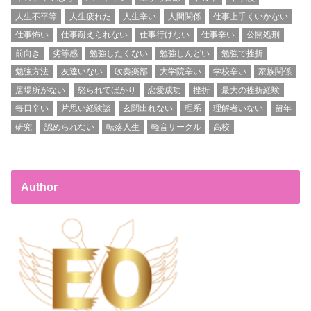
人生不平等
人生疲れた
人生辛い
人間関係
仕事上手くいかない
仕事怖い
仕事耐えられない
仕事行けない
仕事辛い
公開処刑
前向き
劣等感
勉強したくない
勉強しんどい
勉強で挫折
勉強方法
友達いない
吹奏楽部
大学院辛い
学校辛い
家族関係
居場所がない
怒られてばかり
恋愛成功
挫折
最大の挫折経験
毎日辛い
片思い経験談
玄関出れない
理系
理解者いない
留年
研究
認められない
転落人生
軽音サークル
高校
Author