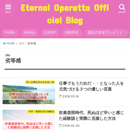
Eternal Operetta Offi
menu
search
cial Blog
Profile
History
公式HP
活動理念
童話の音楽プレゼント
HOME
タグ : 劣等感
TAG
劣等感
辛い仕事生活を生き抜く術
仕事でもうだめだ・・となった人を
元気づける３つの優しい言葉
2018.09.16
中学・高校生活の攻略法
吹奏楽部時代、死ぬほど辛いと感じ
た経験談と実際に克服した方法
2018.06.05