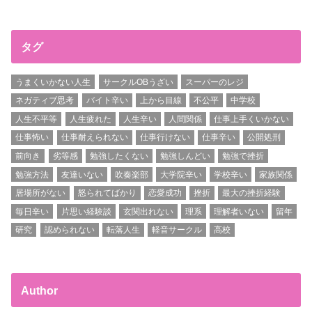
タグ
うまくいかない人生
サークルOBうざい
スーパーのレジ
ネガティブ思考
バイト辛い
上から目線
不公平
中学校
人生不平等
人生疲れた
人生辛い
人間関係
仕事上手くいかない
仕事怖い
仕事耐えられない
仕事行けない
仕事辛い
公開処刑
前向き
劣等感
勉強したくない
勉強しんどい
勉強で挫折
勉強方法
友達いない
吹奏楽部
大学院辛い
学校辛い
家族関係
居場所がない
怒られてばかり
恋愛成功
挫折
最大の挫折経験
毎日辛い
片思い経験談
玄関出れない
理系
理解者いない
留年
研究
認められない
転落人生
軽音サークル
高校
Author