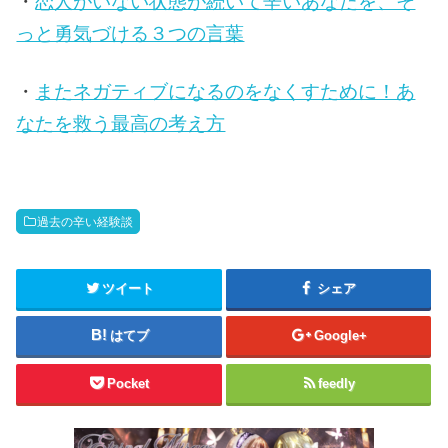
・
恋人がいない状態が続いて辛いあなたを、そ
っと勇気づける３つの言葉
・
またネガティブになるのをなくすために！あ
なたを救う最高の考え方
過去の辛い経験談
ツイート
シェア
はてブ
Google+
Pocket
feedly