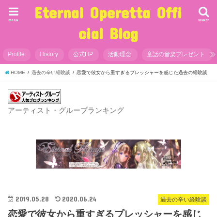
Eternal Operetta Offi
menu
search
cial Blog
Profile
History
公式HP
活動理念
童話の音楽プレゼント
HOME
過去の辛い経験談
恋愛で彼女から重すぎるプレッシャーを感じた過去の経験談
アーティスト・グループランキング
2019.05.28
2020.06.24
過去の辛い経験談
恋愛で彼女から重すぎるプレッシャーを感じ