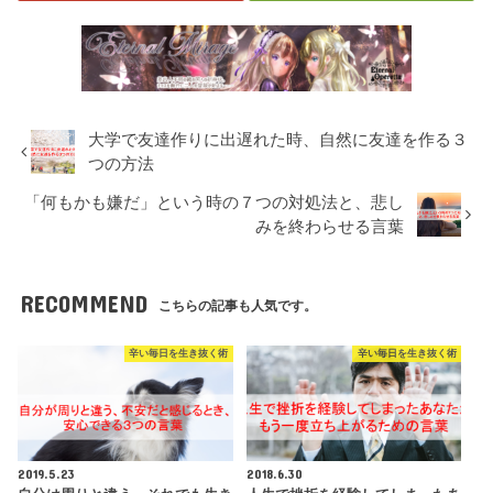
大学で友達作りに出遅れた時、自然に友達を作る３
つの方法
「何もかも嫌だ」という時の７つの対処法と、悲し
みを終わらせる言葉
RECOMMEND
こちらの記事も人気です。
辛い毎日を生き抜く術
辛い毎日を生き抜く術
2019.5.23
2018.6.30