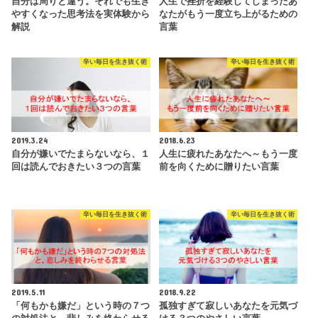
自分は周りと違う。それでも生き
人生で挫折を経験してしまったあ
やすくなった思考法を実体験から
なたがもう一度立ち上がるための
解説
言葉
辛い毎日を生き抜く術
辛い毎日を生き抜く術
2019.3.24
2018.6.23
自分が嫌いでたまらないなら、１
人生に疲れたあなたへ～もう一度
回は読んでおきたい３つの言葉
前を向くために贈りたい言葉
辛い毎日を生き抜く術
辛い毎日を生き抜く術
2019.5.11
2018.9.22
「何もかも嫌だ」という時の７つ
孤独すぎて寂しいあなたを元気づ