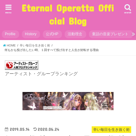
Eternal Operetta Offi
menu
search
cial Blog
Profile
History
公式HP
活動理念
童話の音楽プレゼント
HOME
辛い毎日を生き抜く術
何もかも投げ出したい時、１回すべて投げ出すと人生が好転する理由
アーティスト・グループランキング
2019.05.14
2020.06.24
辛い毎日を生き抜く術