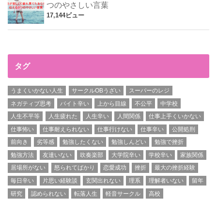
つのやさしい言葉
17,144ビュー
タグ
うまくいかない人生
サークルOBうざい
スーパーのレジ
ネガティブ思考
バイト辛い
上から目線
不公平
中学校
人生不平等
人生疲れた
人生辛い
人間関係
仕事上手くいかない
仕事怖い
仕事耐えられない
仕事行けない
仕事辛い
公開処刑
前向き
劣等感
勉強したくない
勉強しんどい
勉強で挫折
勉強方法
友達いない
吹奏楽部
大学院辛い
学校辛い
家族関係
居場所がない
怒られてばかり
恋愛成功
挫折
最大の挫折経験
毎日辛い
片思い経験談
玄関出れない
理系
理解者いない
留年
研究
認められない
転落人生
軽音サークル
高校