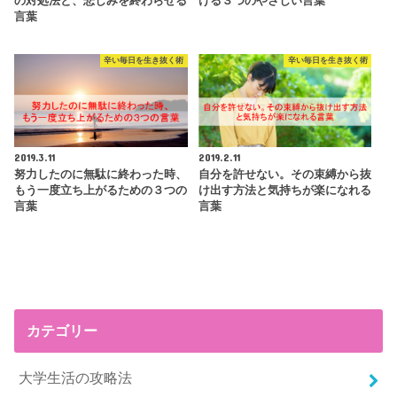
の対処法と、悲しみを終わらせる
ける３つのやさしい言葉
言葉
辛い毎日を生き抜く術
辛い毎日を生き抜く術
2019.3.11
2019.2.11
努力したのに無駄に終わった時、
自分を許せない。その束縛から抜
もう一度立ち上がるための３つの
け出す方法と気持ちが楽になれる
言葉
言葉
カテゴリー
大学生活の攻略法