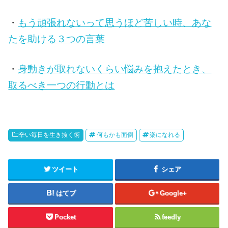
・
もう頑張れないって思うほど苦しい時、あな
たを助ける３つの言葉
・
身動きが取れないくらい悩みを抱えたとき、
取るべき一つの行動とは
辛い毎日を生き抜く術
何もかも面倒
楽になれる
ツイート
シェア
はてブ
Google+
Pocket
feedly